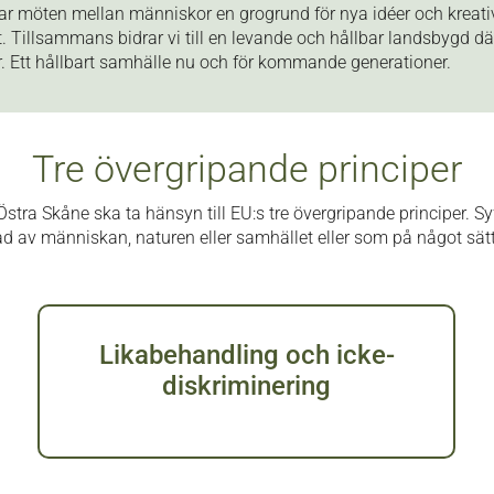
apar möten mellan människor en grogrund för nya idéer och kreati
äxt. Tillsammans bidrar vi till en levande och hållbar landsbygd där
or. Ett hållbart samhälle nu och för kommande generationer.
Tre övergripande principer
tra Skåne ska ta hänsyn till EU:s tre övergripande principer. Syft
ad av människan, naturen eller samhället eller som på något s
Likabehandling och icke-
diskriminering