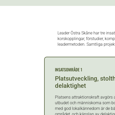
Leader Östra Skåne har tre insa
korskopplingar, förstudier, kom
leadermetoden. Samtliga projekt
INSATSOMRÅDE 1
Platsutveckling, stolt
delaktighet
Platsens attraktionskraft avgörs a
utbudet och människorna som bor
med god lokalkännedom är de bä
området, och känslan av delaktig