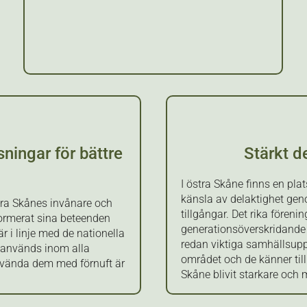
ningar för bättre
Stärkt d
I östra Skåne finns en pla
känsla av delaktighet ge
ra Skånes invånare och
tillgångar. Det rika föreni
formerat sina beteenden
generationsöverskridande o
är i linje med de nationella
redan viktiga samhällsupp
r används inom alla
området och de känner tilli
använda dem med förnuft är
Skåne blivit starkare och 