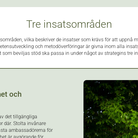
Tre insatsområden
tsområden, vilka beskriver de insatser som krävs för att uppnå
petensutveckling och metodöverföringar är givna inom alla insat
 som beviljas stöd ska passa in under något av strategins tre 
het och
v det tillgängliga
 där. Stolta invånare
sta ambassadörerna för
het är avgörande för