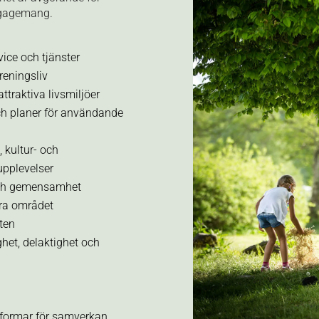
engagemang.
vice och tjänster
reningsliv
ttraktiva livsmiljöer
och planer för användande
, kultur- och
 upplevelser
 och gemensamhet
ra området
ten
ighet, delaktighet och
formar för samverkan.