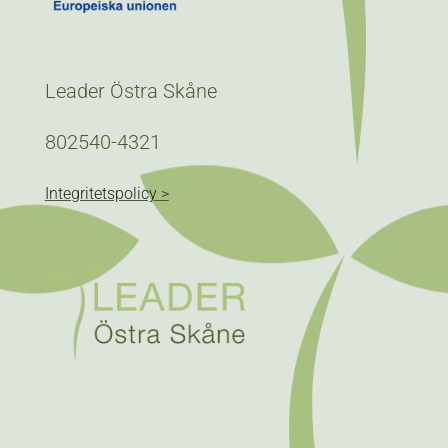
Leader Östra Skåne
802540-4321
Integritetspolicy >
Följ
Följ
Följ
Följ