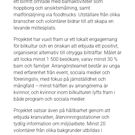
ett bilfritt område med barnaktiviteter som
hoppborg och ansiktsmålning, samt
matförsäljning via foodtrucks. Utställare från olika
branscher och volontärer bidrar till att skapa en
levande mötesplats.
Projektet har vuxit fram ur ett lokalt engagemang
för bilkultur och en önskan att erbjuda ett positivt,
organiserat alternativ till otrygga bilträffar. Målet är
att locka minst 1 500 besökare, varav minst 30 %
barn och familjer. Arrangörsteamet består av unga
med erfarenhet från event, sociala medier och
föreningsliv, med fokus på jämställdhet och
mångfald – minst hälften av arrangörerna är
kvinnor, och kvinnor inom bilkulturen lyfts fram i
både program och sociala medier.
Projektet satsar även på hållbarhet genom att
erbjuda kranvatten, återvinningsstationer och
tydlig information om miljöarbete. Minst 20
volontärer från olika bakgrunder utbildas i